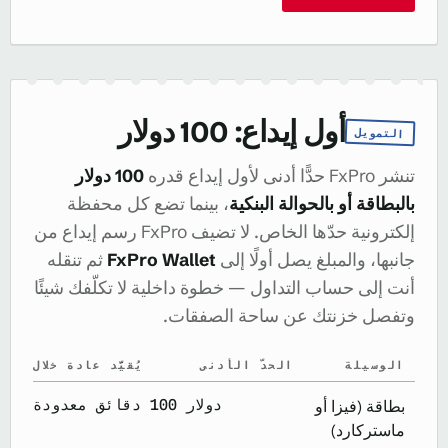
أول إيداع: 100 دولار
التمويل
تنشر FxPro حدًّا أدنى لأول إيداع قدره
100 دولار
بالبطاقة أو بالحوالة البنكية
، بينما تضع كل محفظة
إلكترونية حدّها الخاص. لا تضيف FxPro رسم إيداع من
جانبها، والمبلغ يصل أولًا إلى
FxPro Wallet
ثم تنقله
أنت إلى حساب التداول — خطوة داخلية لا تكلّفك شيئًا
وتفصل خزنتك عن ساحة الصفقات.
الوسيلة
الحدّ الأدنى
يُقيَّد عادة خلال
100 دولار
دقائق معدودة
بطاقة (فيزا أو
ماستركارد)