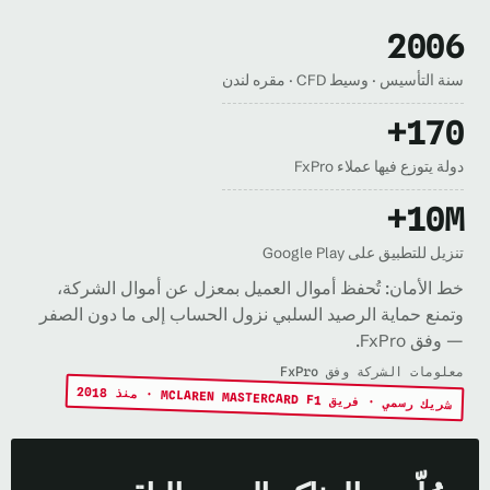
2006
سنة التأسيس · وسيط CFD · مقره لندن
170+
دولة يتوزع فيها عملاء FxPro
10M+
تنزيل للتطبيق على Google Play
خط الأمان: تُحفظ أموال العميل بمعزل عن أموال الشركة،
وتمنع حماية الرصيد السلبي نزول الحساب إلى ما دون الصفر
— وفق FxPro.
معلومات الشركة وفق FxPro
شريك رسمي · فريق
MCLAREN MASTERCARD F1
· منذ 2018