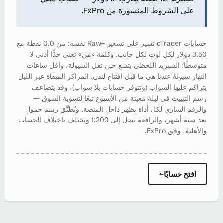
على الشروط المنشورة من FxPro.
حسابات cTrader تسير على تسعير Raw+‎ نفسه: من 0.0 نقطة مع
3.50 دولار لكل لوت لكل جانب. وكلمة «من» تعني حدًّا أدنى لا
متوسطًا؛ السبريد اللحظي يتسع حين تقل السيولة، وأقل ساعات
النهار سيولةً عندنا هي ما قبل افتتاح لندن. المراكز المبقاة عبر الليل
يتراكم عليها السواب (وتتوفر حسابات بلا سواب)، وقد يتضاعف
رسم التبييت في ليلة معينة من الأسبوع تبعًا لتسوية السوق —
والرقم الساري لكل أداة يظهر داخل المنصة. ويُطبَّق رسم خمول
بعد ستة أشهر، والرافعة تصل إلى 1:200 وتختلف باختلاف الحساب
والأهلية، وفق FxPro.
افتح حسابًا
→