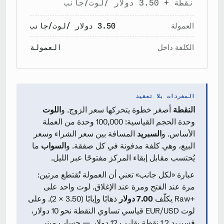
نقطة + 3.50 دولار /لوت/جانب
العمولة
3.50 دولار /لوت/جانب
الكلفة داخل
العمولة
المفردات بلا تعقيد
النقطة
أصغر خطوة يتحركها سعر الزوج. و
اللوت
وحدة الحجم القياسية: 100,000 وحدة من العملة
الأساس. و
السبريد
المسافة بين سعر الشراء وسعر
البيع، وهي كلفة مدفونة في كل صفقة. و
السواب
ما
يُحتسب مقابل إبقاء المركز مفتوحًا عبر الليل.
عبارة «لكل جانب» تعني أن العمولة تُقتطع مرتين:
مرة عند الفتح ومرة عند الإغلاق. لوت واحد على
Raw+‎ يكلّف
7.00 دولار
ذهابًا وإيابًا (3.50 × 2). وعلى
لوت EUR/USD قياسي تساوي النقطة نحو 10 دولار،
فسبريد 1.2 نقطة يقارب 12 دولار — حساب مبني