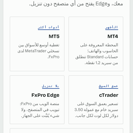
معك، وEdge يفتح من أي متصفح دون تنزيل.
الأشهر
أدوات أكثر
MT5
MT4
المحطة المعروفة على
تغطية أوسع للأسواق بين
الحاسوب والهاتف؛
نسختَي MetaTrader لدى
حسابات Standard تنطلق
FxPro.
من سبريد 1.2 نقطة.
عمق السوق
بلا تنزيل
FxPro Edge
cTrader
تسعير بعمق السوق على
منصة الويب من FxPro:
سبريد خام مع عمولة 3.50
تبويب في المتصفح، ولا
دولار لكل لوت لكل جانب.
شيء يُثبَّت على الجهاز.