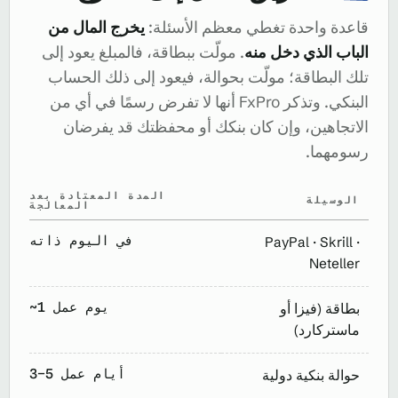
قاعدة واحدة تغطي معظم الأسئلة:
يخرج المال من
الباب الذي دخل منه
. مولّت ببطاقة، فالمبلغ يعود إلى
تلك البطاقة؛ مولّت بحوالة، فيعود إلى ذلك الحساب
البنكي. وتذكر FxPro أنها لا تفرض رسمًا في أي من
الاتجاهين، وإن كان بنكك أو محفظتك قد يفرضان
رسومهما.
المدة المعتادة بعد
الوسيلة
المعالجة
في اليوم ذاته
PayPal · Skrill ·
Neteller
~1 يوم عمل
بطاقة (فيزا أو
ماستركارد)
3–5 أيام عمل
حوالة بنكية دولية