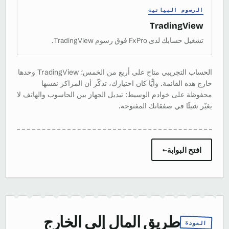
الرسوم البيانية
TradingView
تشغيل حسابك لدى FxPro فوق رسوم TradingView.
الحساب التجريبي متاح على أربع من الخمس؛ TradingView وحدها
خارج هذه القائمة. وأيًّا كان اختيارك، تذكّر أن المراكز نفسها
محفوظة على خوادم الوسيط: تبديل الجهاز بين الحاسوب والهاتف لا
يغيّر شيئًا في صفقاتك المفتوحة.
افتح البوابة
→
طريق المال إلى الخارج
العودة