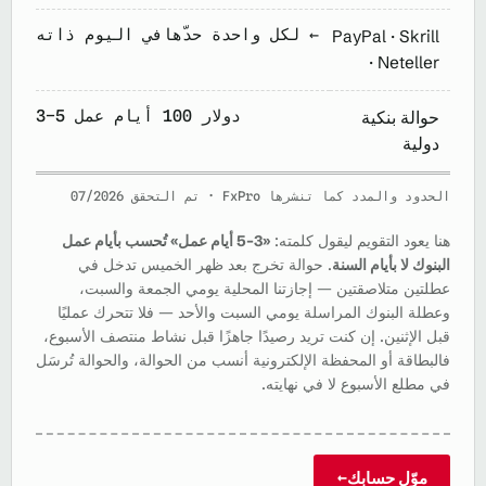
لكل واحدة حدّها ←
في اليوم ذاته
PayPal · Skrill
· Neteller
100 دولار
3–5 أيام عمل
حوالة بنكية
دولية
الحدود والمدد كما تنشرها FxPro · تم التحقق 07/2026
هنا يعود التقويم ليقول كلمته:
«3–5 أيام عمل» تُحسب بأيام عمل
البنوك لا بأيام السنة
. حوالة تخرج بعد ظهر الخميس تدخل في
عطلتين متلاصقتين — إجازتنا المحلية يومي الجمعة والسبت،
وعطلة البنوك المراسلة يومي السبت والأحد — فلا تتحرك عمليًا
قبل الإثنين. إن كنت تريد رصيدًا جاهزًا قبل نشاط منتصف الأسبوع،
فالبطاقة أو المحفظة الإلكترونية أنسب من الحوالة، والحوالة تُرسَل
في مطلع الأسبوع لا في نهايته.
موّل حسابك
→