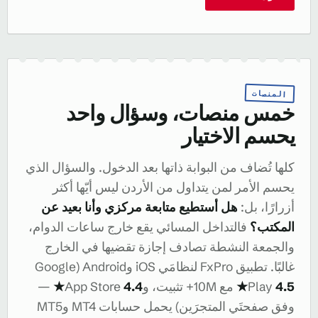
المنصات
خمس منصات، وسؤال واحد
يحسم الاختيار
كلها تُضاف من البوابة ذاتها بعد الدخول. والسؤال الذي
يحسم الأمر لمن يتداول من الأردن ليس أيّها أكثر
أزرارًا، بل:
هل أستطيع متابعة مركزي وأنا بعيد عن
المكتب؟
فالتداخل المسائي يقع خارج ساعات الدوام،
والجمعة النشطة تصادف إجازة تقضيها في الخارج
غالبًا. تطبيق FxPro لنظامَي iOS وAndroid (Google
4.5★
Play
مع 10M+ تثبيت، وApp Store
4.4★
—
وفق صفحتَي المتجرَين) يحمل حسابات MT4 وMT5