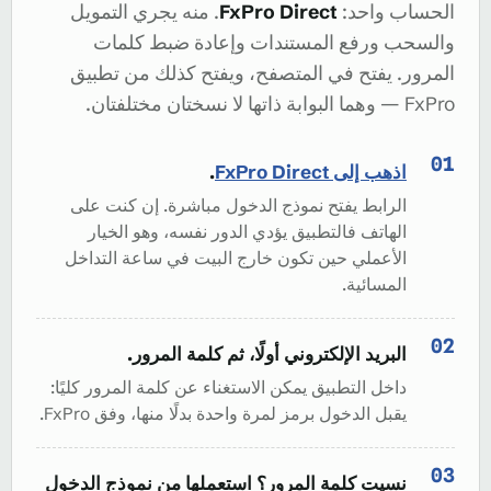
الحساب واحد:
FxPro Direct
. منه يجري التمويل
والسحب ورفع المستندات وإعادة ضبط كلمات
المرور. يفتح في المتصفح، ويفتح كذلك من تطبيق
FxPro — وهما البوابة ذاتها لا نسختان مختلفتان.
اذهب إلى FxPro Direct
.
الرابط يفتح نموذج الدخول مباشرة. إن كنت على
الهاتف فالتطبيق يؤدي الدور نفسه، وهو الخيار
الأعملي حين تكون خارج البيت في ساعة التداخل
المسائية.
البريد الإلكتروني أولًا، ثم كلمة المرور.
داخل التطبيق يمكن الاستغناء عن كلمة المرور كليًا:
يقبل الدخول برمز لمرة واحدة بدلًا منها، وفق FxPro.
نسيت كلمة المرور؟ استعملها من نموذج الدخول