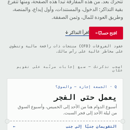
تتحرك بعد. من هذه المفارقة تبدأ هذه الصفحة، ومنها تتفرع
بقية التذاكر: الدخول، والمستندات، وأول إيداع، والمنصة،
وطريق العودة للمال، وثمن الصفقة.
اقرأ التذاكر ↓
افتح حسابًا
→
عقود الفروقات (CFD) منتجات ذات رافعة مالية وتنطوي
على مخاطر عالية على رأس مالك.
اسحب تذكرتك — سبع إجابات مرتّبة على تقويم
عمّان
الجمعة إجازة — والسوق؟
يعمل حتى الفجر
أسبوع الدوام هنا من الأحد إلى الخميس، وأسبوع السوق
من ليلة الأحد إلى فجر السبت.
التقويمان جنبًا إلى جنب
←