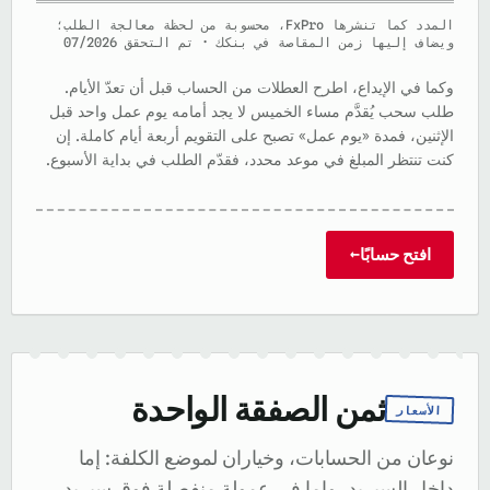
المدد كما تنشرها FxPro، محسوبة من لحظة معالجة الطلب؛
ويضاف إليها زمن المقاصة في بنكك · تم التحقق 07/2026
وكما في الإيداع، اطرح العطلات من الحساب قبل أن تعدّ الأيام.
طلب سحب يُقدَّم مساء الخميس لا يجد أمامه يوم عمل واحد قبل
الإثنين، فمدة «يوم عمل» تصبح على التقويم أربعة أيام كاملة. إن
كنت تنتظر المبلغ في موعد محدد، فقدّم الطلب في بداية الأسبوع.
افتح حسابًا
→
ثمن الصفقة الواحدة
الأسعار
نوعان من الحسابات، وخياران لموضع الكلفة: إما
داخل السبريد، وإما في عمولة منفصلة فوق سبريد