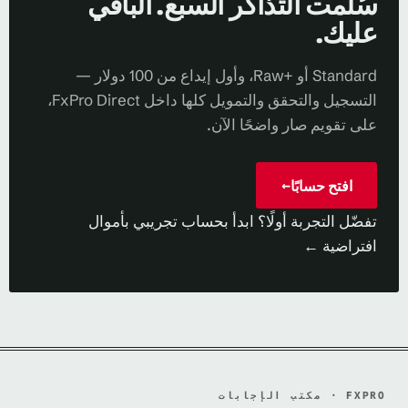
سُلّمت التذاكر السبع. الباقي
عليك.
Standard أو Raw+‎، وأول إيداع من 100 دولار —
التسجيل والتحقق والتمويل كلها داخل FxPro Direct،
على تقويم صار واضحًا الآن.
افتح حسابًا
→
تفضّل التجربة أولًا؟ ابدأ بحساب تجريبي بأموال
افتراضية ←
FXPRO · مكتب الإجابات