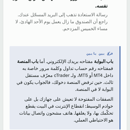
نفسه.
رسالة الاستعادة تذهب إلى البريد المسجّل عندك.
راجع أن الصندوق ما زال يعمل يوم الأحد الهادئ، لا
مساء الخميس المزدحم.
فرّق بين بابين
باب البوابة
مفتاحه بريدك الإلكتروني. أما
باب المنصة
فمفتاحه رقم حساب تداول وكلمة مرور خاصة به
داخل MT4 أو MT5، ولـ cTrader معرّف مستقل
ثالث. حين ترفض المنصة دخولك، فالجواب يكون في
البوابة لا في المنصة.
الصفقات المفتوحة لا تعيش على جهازك بل على
خوادم الوسيط: انقطاع الإنترنت في البيت يقطع
تحكّمك بها، ولا يغلقها. هاتف مشحون واتصال بيانات
هو الاحتياطي العملي.